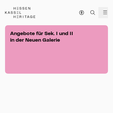
Hessen Kassel Heritage Webseite
Me
Angebote für Sek. I und II
in der Neuen Galerie
Erinnerungen an den Moment.
Aktions-Rundgang mit Bleistift und