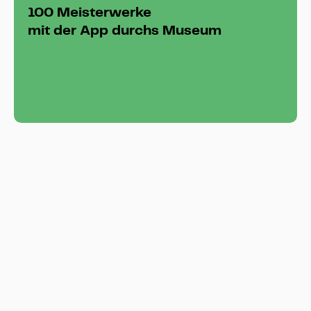
100 Meisterwerke
mit der App durchs Museum
Google Maps ↗
ÖPNV
↗