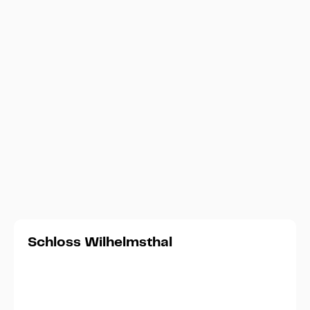
Was Sie sonst noch wissen sollten...
Anreise
Parkordnung zum Download
Schloss Wilhelmsthal