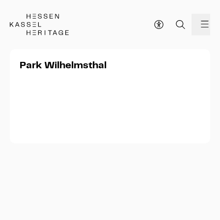
Hessen Kassel Heritage Webseite
Me
Park Wilhelmsthal
Flanieren auf den Spuren des
Rokokos