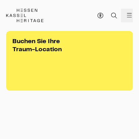
Hessen Kassel Heritage Webseite
Me
Buchen Sie Ihre
Traum-Location
Außenflächen
Außenflächen