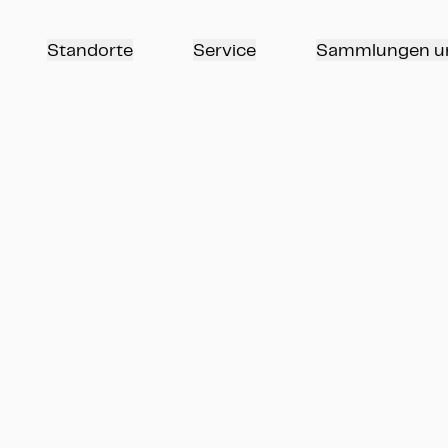
Standorte
Service
Sammlungen u
www.heritage-kassel.de
Einfacher Sprache 