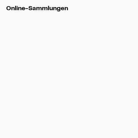
Online-Sammlungen
Fo
Online-Sammlungen
F