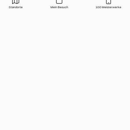
Standorte
Mein Besuch
100 Meisterwerke
Presse
Kontakt
Häufige Fragen
Newsletter
🇩🇪 Deutsch