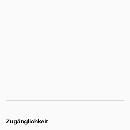
Besucherservice
service@heritage-kassel.de
Hessen Kassel Heritage
info@heritage-kassel.de
Zugänglichkeit