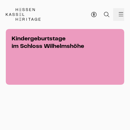
Hessen Kassel Heritage Webseite
Me
Kindergeburtstage
im Schloss Wilhelmshöhe
Themen