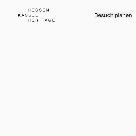
Hessen Kassel Heritage Webseite
Besuch planen
Museumsnacht Kassel
Samstag, 5.9.2026 • Neue Galeri
Landesmuseum, Schloss Wilhelm
Marmorbad