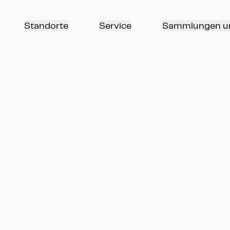
Standorte
Service
Sammlungen u
e, Hessisches
shöhe, Planetarium,