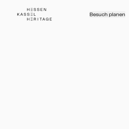
Hessen Kassel Heritage Webseite
Besuch planen
Münzen und Medaillen