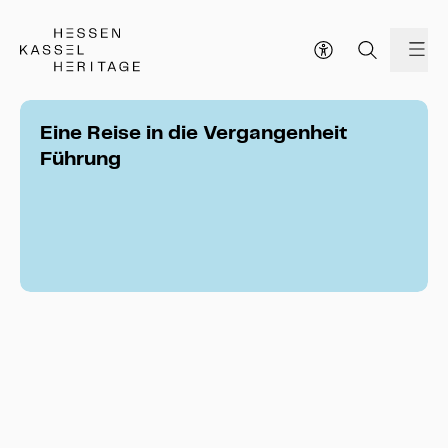
Hessen Kassel Heritage Webseite
Me
Eine Reise in die Vergangenheit
Führung
Eine Reise in die Vergangenheit