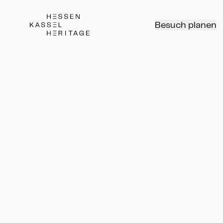
Hessen Kassel Heritage Webseite
Besuch planen
Werden Sie Mitglied im
Museumsverein!
Mitglied werden und Kunst fördern