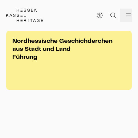
Hessen Kassel Heritage Webseite
Me
Nordhessische Geschichderchen
aus Stadt und Land
Führung
Nordhessische Geschichderchen aus 
Stadt und Land