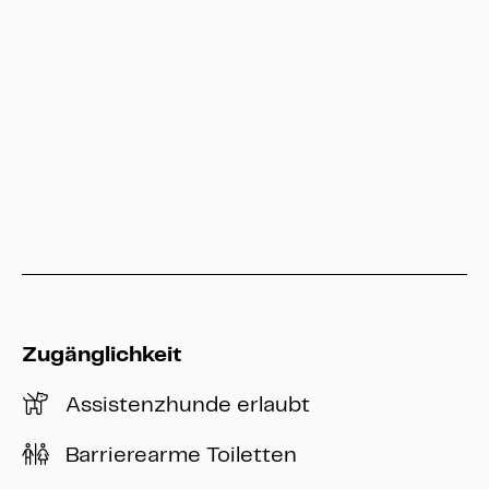
service@heritage-kassel.de
Hessen Kassel Heritage
info@heritage-kassel.de
Zugänglichkeit
Assistenzhunde erlaubt
Barrierearme Toiletten