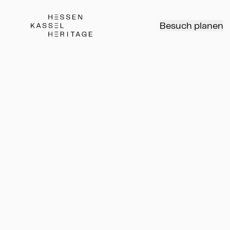
Hessen Kassel Heritage Webseite
Besuch planen
Rundgang
Führung
Rundgang