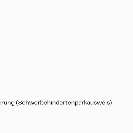
info@heritage-kassel.de
derung (Schwerbehindertenparkausweis)