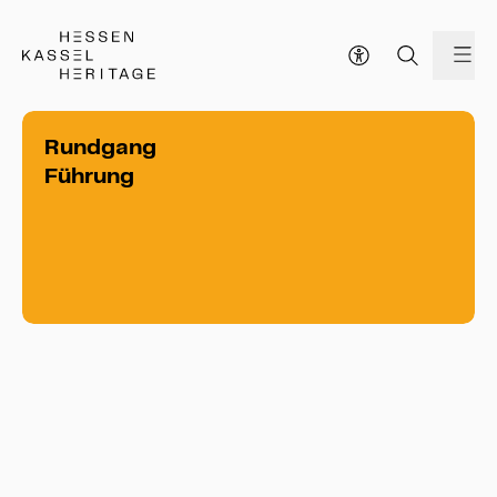
Hessen Kassel Heritage Webseite
Me
Rundgang
Führung
Rundgang