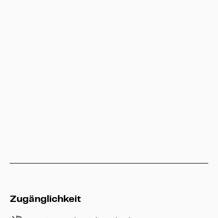
Besucherservice
service@heritage-kassel.de
Hessen Kassel Heritage
info@heritage-kassel.de
Zugänglichkeit