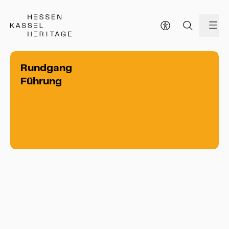
Hessen Kassel Heritage Webseite
Me
Rundgang
Führung
Rundgang