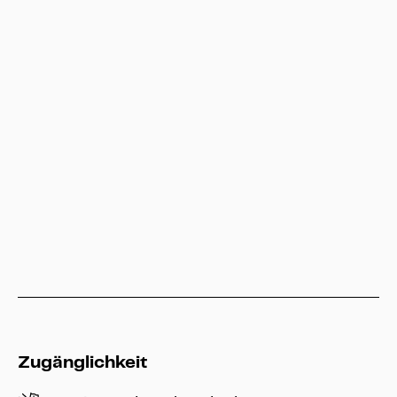
Besucherservice
service@heritage-kassel.de
Hessen Kassel Heritage
info@heritage-kassel.de
Zugänglichkeit