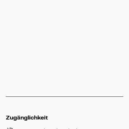
Besucherservice
service@heritage-kassel.de
Hessen Kassel Heritage
info@heritage-kassel.de
Zugänglichkeit