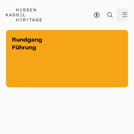
Hessen Kassel Heritage Webseite
Me
Rundgang
Führung
Rundgang