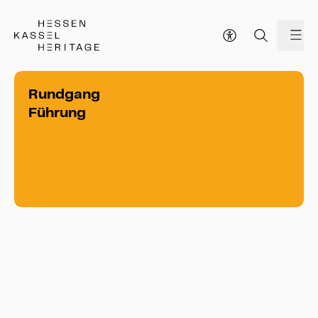
Hessen Kassel Heritage Webseite
Me
Rundgang
Führung
Rundgang