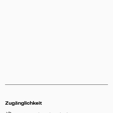
Besucherservice
service@heritage-kassel.de
Hessen Kassel Heritage
info@heritage-kassel.de
Zugänglichkeit