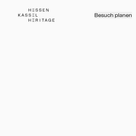
Hessen Kassel Heritage Webseite
Besuch planen
Rundgang
Führung
Rundgang