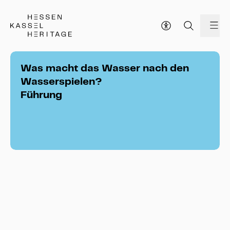
Hessen Kassel Heritage Webseite
Me
Was macht das Wasser nach den
Wasserspielen?
Führung
Was macht das Wasser nach den 
Wasserspielen?