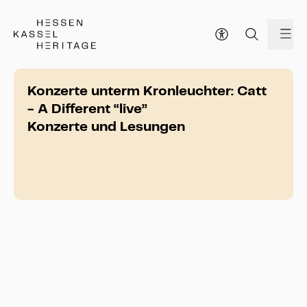
Hessen Kassel Heritage Webseite
Me
Konzerte unterm Kronleuchter: Catt
- A Different “live”
Konzerte und Lesungen
Konzerte unterm Kronleuchter:  Catt - A 
Different “live”