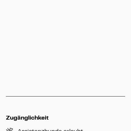
Besucherservice
service@heritage-kassel.de
Hessen Kassel Heritage
info@heritage-kassel.de
Zugänglichkeit