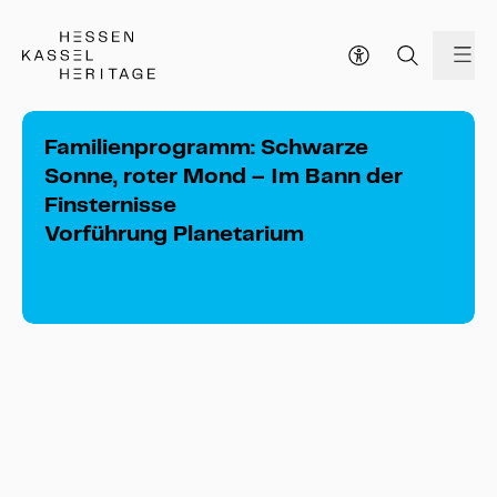
Hessen Kassel Heritage Webseite
Me
Familienprogramm: Schwarze
Sonne, roter Mond – Im Bann der
Finsternisse
Vorführung Planetarium
Familienprogramm: Schwarze Sonne, 
roter Mond – Im Bann der Finsternisse