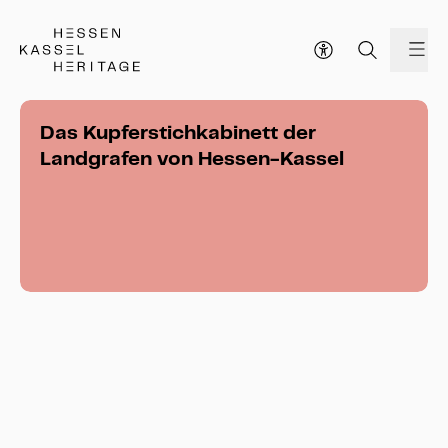
Hessen Kassel Heritage Webseite
Me
Das Kupferstichkabinett der
Landgrafen von Hessen-Kassel