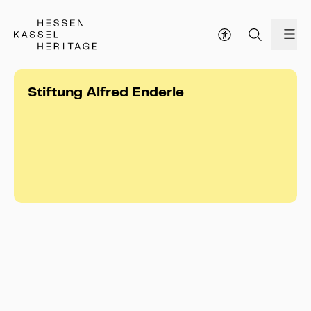
Hessen Kassel Heritage Webseite
Me
Stiftung Alfred Enderle