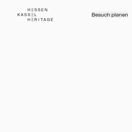
Hessen Kassel Heritage Webseite
Besuch planen
Die Gemälde von Jacob
Jordaens in Kassel