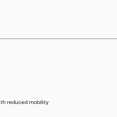
info@heritage-kassel.de
ith reduced mobility