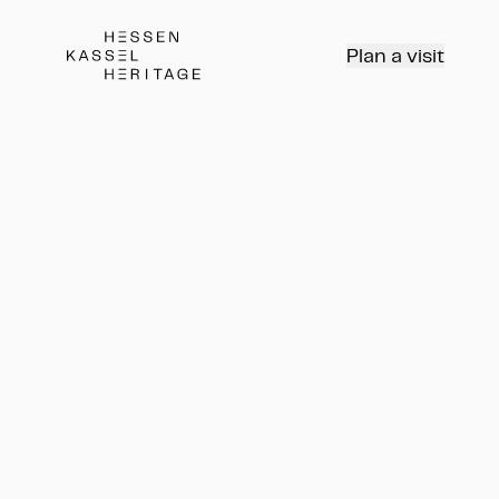
Hessen Kassel Heritage Webseite
Plan a visit
Kunstfrühstück: Highlights
der Antikensammlung
Führung
Kunstfrühstück: Highlights der